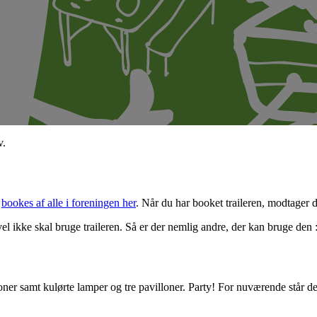
v.
n
bookes af alle i foreningen her
. Når du har booket traileren, modtager 
el ikke skal bruge traileren. Så er der nemlig andre, der kan bruge den :
oner samt kulørte lamper og tre pavilloner. Party! For nuværende står